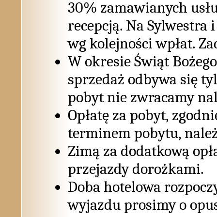
30% zamawianych usług
recepcją. Na Sylwestra 
wg kolejności wpłat. Za
W okresie Świąt Bożego
sprzedaż odbywa się ty
pobyt nie zwracamy nal
Opłatę za pobyt, zgodn
terminem pobytu, należ
Zimą za dodatkową opła
przejazdy dorożkami.
Doba hotelowa rozpoczy
wyjazdu prosimy o opus