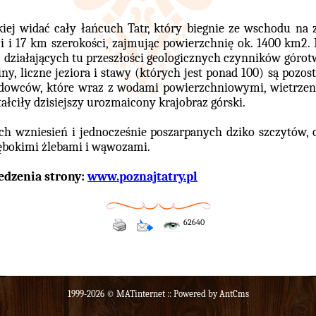
ej widać cały łańcuch Tatr, który biegnie ze wschodu na z
 i 17 km szerokości, zajmując powierzchnię ok. 1400 km2. 
 działających tu przeszłości geologicznych czynników górot
iny, liczne jeziora i stawy (których jest ponad 100) są pozost
lodowców, które wraz z wodami powierzchniowymi, wietrze
łciły dzisiejszy urozmaicony krajobraz górski.
ch wzniesień i jednocześnie poszarpanych dziko szczytów, 
ębokimi żlebami i wąwozami.
edzenia strony:
www.poznajtatry.pl
62640
1999-2026 ©
MATinternet
:: Powered by AntCms