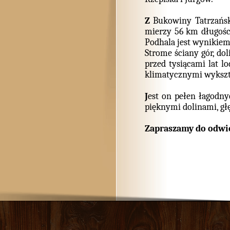
Z
Bukowiny Tatrzański
mierzy 56 km długości
Podhala jest wynikiem
Strome ściany gór, dol
przed tysiącami lat 
klimatycznymi wykszta
J
est on pełen łagodny
pięknymi dolinami, gł
Zapraszamy do odwi