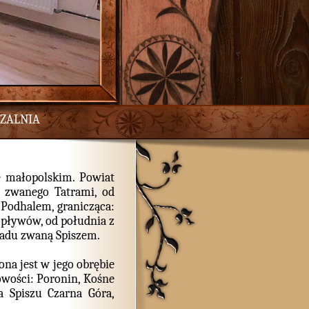
ZALNIA
e małopolskim. Powiat
o zwanego Tatrami, od
Podhalem, granicząca:
opływów, od południa z
radu zwaną Spiszem.
na jest w jego obrębie
owości: Poronin, Kośne
a Spiszu Czarna Góra,