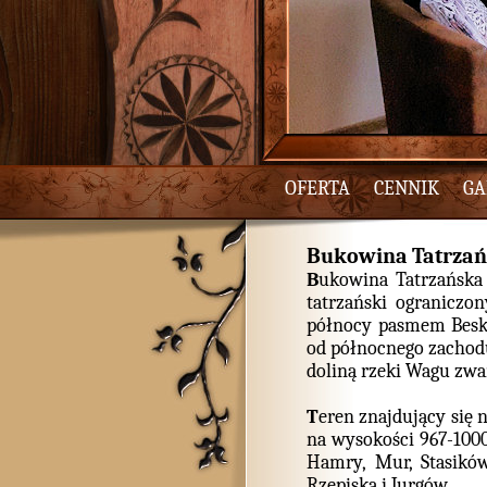
OFERTA
CENNIK
GA
Bukowina Tatrza
B
ukowina Tatrzańska
tatrzański ograniczo
północy pasmem Beski
od północnego zachodu
doliną rzeki Wagu zw
T
eren znajdujący się 
na wysokości 967-1000
Hamry, Mur, Stasików
Rzepiska i Jurgów.