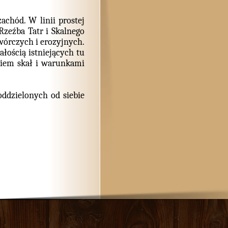
achód. W linii prostej
Rzeźba Tatr i Skalnego
wórczych i erozyjnych.
ałością istniejących tu
niem skał i warunkami
oddzielonych od siebie