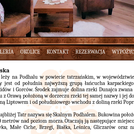
LERIA
OKOLICE
KONTAKT
REZERWACJA
WYPOŻYC
ńska
 leży na Podhalu w powiecie tatrzańskim, w województwi
ny jest od południa najwyższą grupą łańcucha karpackieg
dów i Gorców. Środek zajmuje dolina rzeki Dunajca zwana 
 z Orawą położoną w dorzeczu rzeki tej samej nazwy i jej d
aną Liptowem i od południowego wschodu z doliną rzeki Pop
najbliżej Tatr nazywa się Skalnym Podhalem. Bukowina położo
 metrów nad poziom morza. Otaczają ją następujące miejsc
ka, Małe Ciche, Brzegi, Białka, Leśnica, Gliczarów oraz n