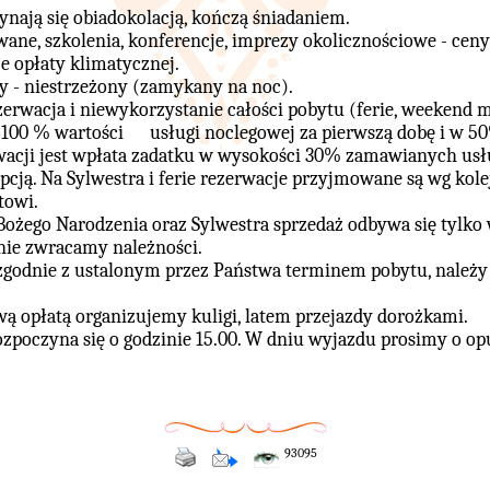
nają się obiadokolacją, kończą śniadaniem.
ane, szkolenia, konferencje, imprezy okolicznościowe - cen
e opłaty klimatycznej.
y - niestrzeżony (zamykany na noc).
erwacja i niewykorzystanie całości pobytu (ferie, weekend 
 100 % wartości usługi noclegowej za pierwszą dobę i w 50
wacji jest wpłata zadatku w wysokości 30% zamawianych usł
pcją. Na Sylwestra i ferie rezerwacje przyjmowane są wg kole
towi.
Bożego Narodzenia oraz Sylwestra sprzedaż odbywa się tylko 
nie zwracamy należności.
 zgodnie z ustalonym przez Państwa terminem pobytu, należ
ą opłatą organizujemy kuligi, latem przejazdy dorożkami.
zpoczyna się o godzinie 15.00. W dniu wyjazdu prosimy o op
93095