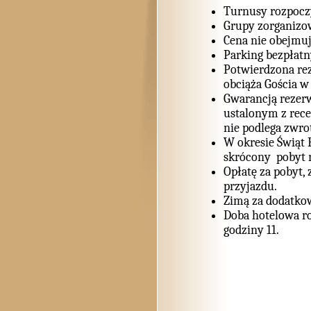
Turnusy rozpoczy
Grupy zorganizow
Cena nie obejmuj
Parking bezpłatn
Potwierdzona rez
obciąża Gościa w
Gwarancją rezer
ustalonym z rece
nie podlega zwro
W okresie Świąt 
skrócony pobyt 
Opłatę za pobyt,
przyjazdu.
Zimą za dodatkow
Doba hotelowa ro
godziny 11.