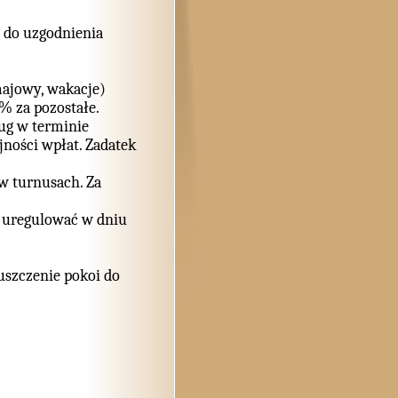
y do uzgodnienia
majowy, wakacje)
% za pozostałe.
ug w terminie
jności wpłat. Zadatek
w turnusach. Za
y uregulować w dniu
uszczenie pokoi do