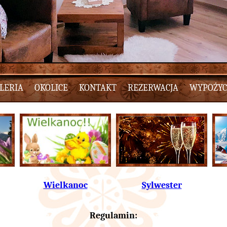
LERIA
OKOLICE
KONTAKT
REZERWACJA
WYPOŻYC
Wielkanoc
Sylwester
Regulamin: