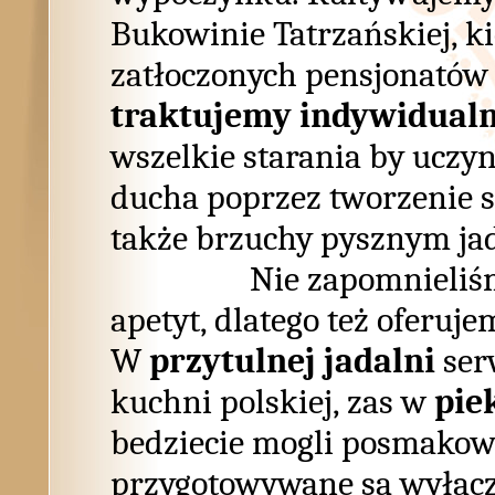
Bukowinie Tatrzańskiej, ki
zatłoczonych pensjonatów 
traktujemy indywidualn
wszelkie starania by uczy
ducha poprzez tworzenie sp
także brzuchy pysznym ja
Nie zapomnieliśmy że
apetyt, dlatego też oferu
W
przytulnej jadalni
se
kuchni polskiej, zas w
piek
bedziecie mogli posmako
przygotowywane są wyłac